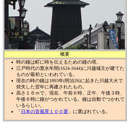
概要
時の鐘は町に時を伝えるための鐘の塔。
江戸時代の寛永年間(1624-1644)に川越城主が建てた
ものが最初といわれている。
現在の時の鐘は1893年(明治26)に起きた川越大火で
焼失した翌年に再建されたもの。
高さ１６ｍで、現在、午前６時、正午、午後３時、
午後６時に鐘がつかれている。鐘は自動でつかれて
いるらしい。
「
日本の音風景１００選
」に選ばれている。