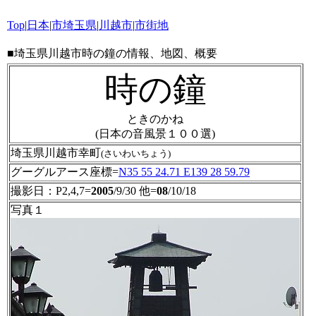
Top
|
日本
|
市
埼玉県
|
川越市
|
市街地
■埼玉県川越市時の鐘の情報、地図、概要
時の鐘
ときのかね
(日本の音風景１００選)
埼玉県川越市幸町
(さいわいちょう)
グーグルアース座標=
N35 55 24.71 E139 28 59.79
撮影日：P2,4,7=
2005
/9/30 他=
08
/10/18
写真１