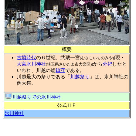
概要
古墳時代
の６世紀、武蔵一宮
(現・
(むさしいちのみや)
大宮氷川神社
から
分祀
したと
(埼玉県さいたま市大宮区))
いわれ、川越の総
鎮守
である。
川越最大の祭りである「
川越祭り
」は、氷川神社の
例大祭。
川越祭りでの氷川神社
公式ＨＰ
氷川神社