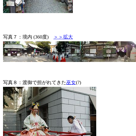
写真７：境内 (360度)
＞＞拡大
写真８：渡御で担がれてきた
巫女
(?)