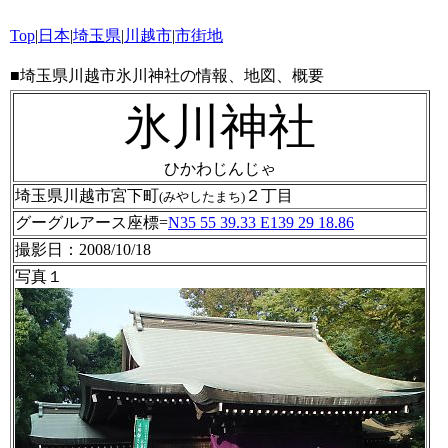
Top
|
日本
|
埼玉県
|
川越市
|
市街地
■埼玉県川越市氷川神社の情報、地図、概要
氷川神社
ひかわじんじゃ
埼玉県川越市宮下町
２丁目
(みやしたまち)
グーグルアース座標=
N35 55 39.33 E139 29 18.86
撮影日：2008/10/18
写真１