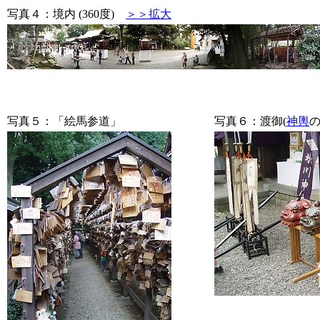
写真４：境内 (360度)
＞＞拡大
写真５：「絵馬参道」
写真６：渡御(
神輿
の