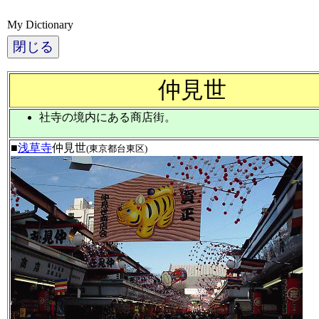
My Dictionary
閉じる
仲見世
社寺の境内にある商店街。
■
浅草寺
仲見世
(東京都台東区)