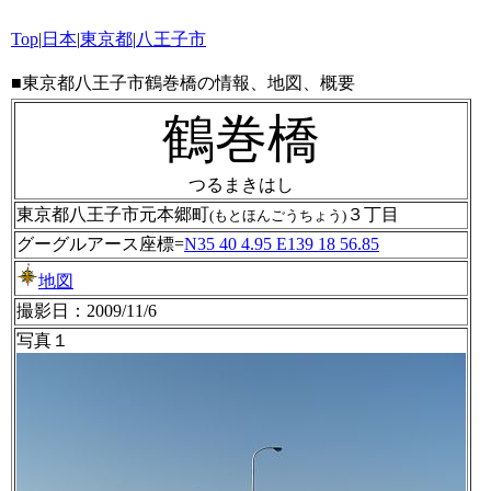
Top
|
日本
|
東京都
|
八王子市
■東京都八王子市鶴巻橋の情報、地図、概要
鶴巻橋
つるまきはし
東京都八王子市元本郷町
３丁目
(もとほんごうちょう)
グーグルアース座標=
N35 40 4.95 E139 18 56.85
地図
撮影日：2009/11/6
写真１