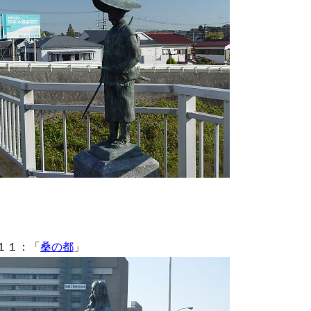
１１：「
桑の都
」