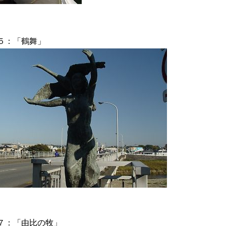
５：「鶴舞」
７：「由比の牧」