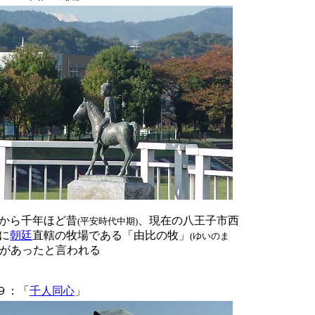
から千年ほど昔
、現在の八王子市西
(平安時代中期)
に
朝廷
直轄の牧場である「由比の牧」
(ゆいのま
があったと言われる
９：「
千人同心
」