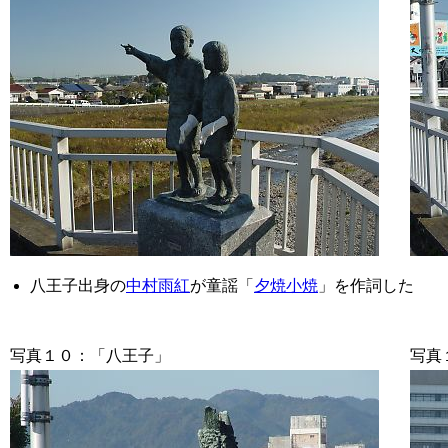
八王子出身の
中村雨紅
が童謡「
夕焼小焼
」を作詞した
写真１０：「八王子」
写真