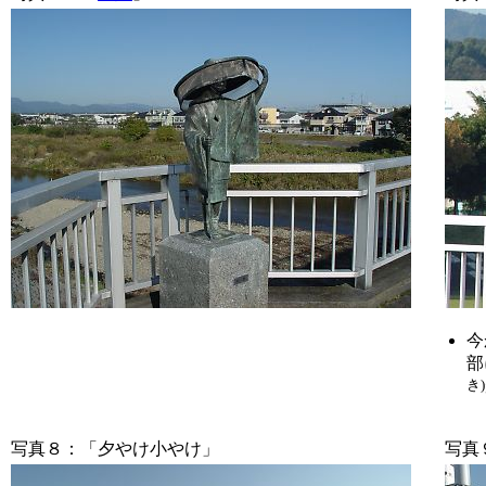
今
部
き)
写真
８：「夕やけ小やけ」
写真