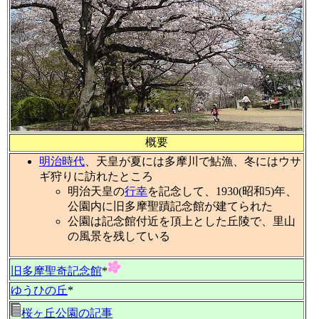
概要
明治時代
、天皇が夏には多摩川で鮎漁、冬にはウサ
ギ狩りに訪れたところ
明治天皇の
行幸
を記念して、1930(昭和5)年、
公園内に旧多摩聖蹟記念館が建てられた
公園は記念館付近を頂上とした丘陵で、里山
の風景を残している
旧多摩聖奇記念館
*
ゆうひの丘
*
桜ヶ丘公園の記事