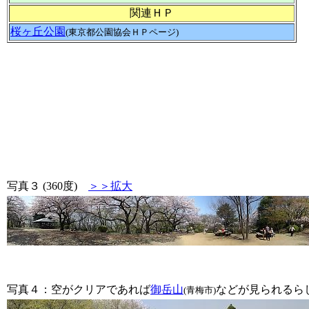
関連ＨＰ
桜ヶ丘公園
(東京都公園協会ＨＰページ)
写真３ (360度)
＞＞拡大
写真４：空がクリアであれば
御岳山
などが見られるら
(青梅市)