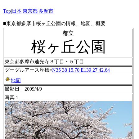
Top
|
日本
|
東京都
|
多摩市
■東京都多摩市桜ヶ丘公園の情報、地図、概要
都立
桜ヶ丘公園
東京都多摩市連光寺３丁目・５丁目
グーグルアース座標=
N35 38 15.70 E139 27 42.64
地図
撮影日：2009/4/9
写真１