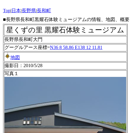
Top
|
日本
|
長野県
|
長和町
■長野県長和町黒耀石体験ミュージアムの情報、地図、概要
星くずの里 黒耀石体験ミュージアム
長野県長和町大門
グーグルアース座標=
N36 8 58.86 E138 12 11.81
地図
撮影日：2010/5/28
写真１