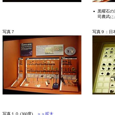
黒曜石の
司農武
(こ
写真７
写真９：日
写真１０ (360度)
＞＞拡大