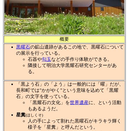
概要
黒曜石
の鉱山遺跡があるこの地で、黒曜石について
の展示を行っている。
石器や
勾玉
などの手作り体験ができる。
隣接して明治大学黒耀石研究センターがあ
る。
「黒よう石」の「よう」は一般的には「曜」だが、
長和町では”かがやく”という意味を込めて「黒耀
石」の文字を使っている。
「黒耀石の文化」を
世界遺産
に、という活動
もあるようだ。
星糞
(ほしくそ)
人の手によって割れた黒曜石がキラキラ輝く
様子を「星糞」と呼んだという。