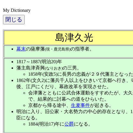
My Dictionary
閉じる
島津久光
幕末
の薩摩藩
の指導者。
(現・鹿児島県)
1817～1887(明治20)年
藩主島津斉興
の三男。
(なりおき)
1858年(安政5)に長男の忠義が２９代藩主とな
1862年(文久2)に藩兵千人以上をひきいて京都へ行き
後、江戸にくだり、幕政改革を実現させた。
会津藩とともに公武合体運動をすすめたが、大久
で、結果的に討幕への道をひらいた。
京都から帰る途中、
生麦事件
が起きる。
明治に入り、旧公家・大名勢力の中心的存在となり、18
臣になる。
1884(明治17)年に
公爵
になる。