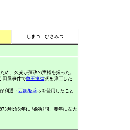
しまづ ひさみつ
ったため、久光が藩政の実権を握った。
、寺田屋事件で
尊王攘夷
派を弾圧した
保利通・
西郷隆盛
らを登用したこと
73(明治6)年に内閣顧問、翌年に左大