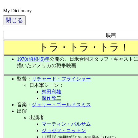
My Dictionary
閉じる
映画
トラ・トラ・トラ！
1970(昭和45)年
公開の、日米合同スタッフ・キャスト
描いたアメリカの戦争映画
監督：
リチャード・フライシャー
日本軍シーン：
舛田利雄
深作欣二
音楽：
ジェリー・ゴールドスミス
出演
出演者
マーティン・バルサム
ジョゼフ・コットン
山村聡
(南極物語(1983)/吉原炎上(1987))