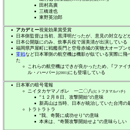
田村高廣
三橋達也
東野英治郎
アカデミー
視覚効果賞受賞
日本側監督は当初、黒澤明だったが、意見の対立など
日本公開版にのみ、炊事兵役で渥美清が出演している
福岡県芦屋町に戦艦長門と空母赤城の実物大オープン
零戦
など日本軍側の航空機は機影が似ている実際に飛
た
これらの航空機はできが良かったため、｢ファイ
ル・ハーバー｣
にも登場している
(2001)
日本軍の暗号電報
ニイタカヤマノボレ 一二〇八
(ヒトフタマルハチ)
”１２月８日、攻撃開始”の意味
新高山は当時、日本が統治していた台湾の
トラトラトラ
”我、奇襲に成功せり”の意味
本来は、”奇襲攻撃開始せよ”の意味らしい