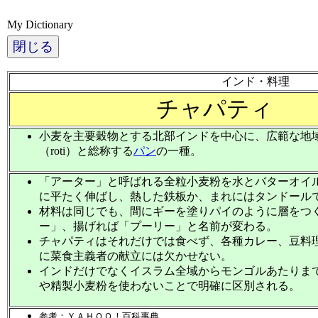
My Dictionary
閉じる
インド・料理
チャパティ
小麦を主要穀物とする北部インドを中心に、広範な地
（roti）と総称する
パン
の一種。
「アーター」と呼ばれる全粒小麦粉を水とバターオイ
に平たく伸ばし、熱した鉄板か、まれにはタンドール
材料は同じでも、間にギーを塗りパイのように層をつ
ー」、揚げれば「プーリー」と名前が変わる。
チャパティはそれだけでは食べず、各種カレー、豆料
に菜食主義者の献立には欠かせない。
インドだけでなくイスラム全域からモンゴルあたりま
や精製小麦粉を使わないことで明確に区別される。
参考：ＹＡＨＯＯ！百科事典