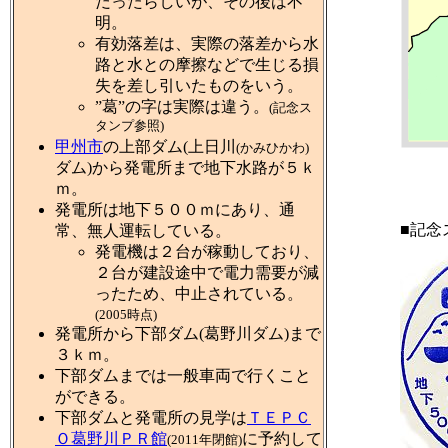
だったらしいが、その後は不
明。
有効落差は、実際の落差から水
路と水との摩擦などで生じる損
失を差し引いたものをいう。
”葛”の字は実際は違う。
(記念ス
タンプ参照)
甲州市
の上部ダム(上日川
(かみひかわ)
ダム)から発電所まで地下水路が５ｋ
ｍ。
発電所は地下５００ｍにあり、通
■記念
常、無人運転している。
発電機は２台が稼動しており、
２台が建設途中で電力需要が減
ったため、中止されている。
(2005時点)
発電所から下部ダム(葛野川ダム)まで
３ｋｍ。
下部ダムまでは一般車両で行くこと
ができる。
下部ダムと発電所の見学は
ＴＥＰＣ
Ｏ葛野川ＰＲ館
に予約して
(2011年閉館)