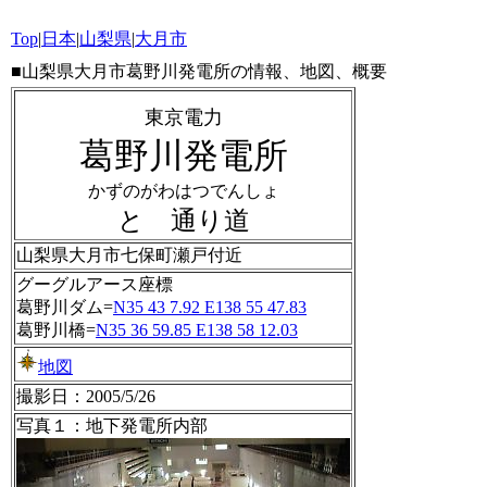
Top
|
日本
|
山梨県
|
大月市
■山梨県大月市葛野川発電所の情報、地図、概要
東京電力
葛野川発電所
かずのがわはつでんしょ
と 通り道
山梨県大月市七保町瀬戸付近
グーグルアース座標
葛野川ダム=
N35 43 7.92 E138 55 47.83
葛野川橋=
N35 36 59.85 E138 58 12.03
地図
撮影日：2005/5/26
写真１：地下発電所内部