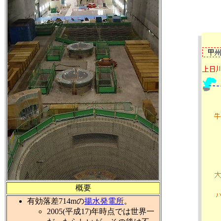
概要
有効落差714mの
揚水発電所
。
2005(平成17)年時点では世界一