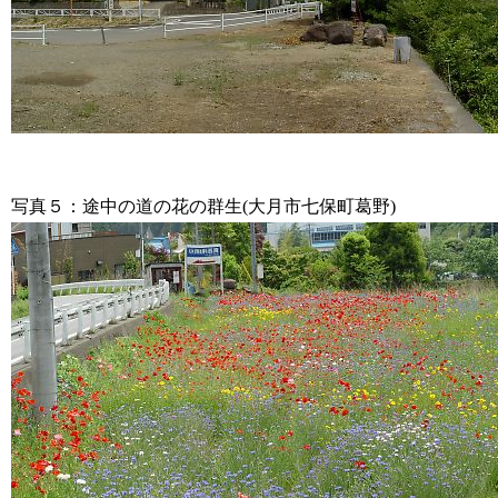
写真５：途中の道の花の群生(大月市七保町葛野)