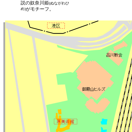
説の奴奈川姫
(ぬながわひ
め)
がモチーフ。