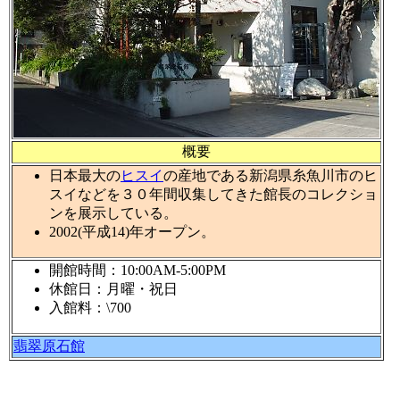
概要
日本最大の
ヒスイ
の産地である新潟県糸魚川市のヒ
スイなどを３０年間収集してきた館長のコレクショ
ンを展示している。
2002(平成14)年オープン。
開館時間：10:00AM-5:00PM
休館日：月曜・祝日
入館料：\700
翡翠原石館