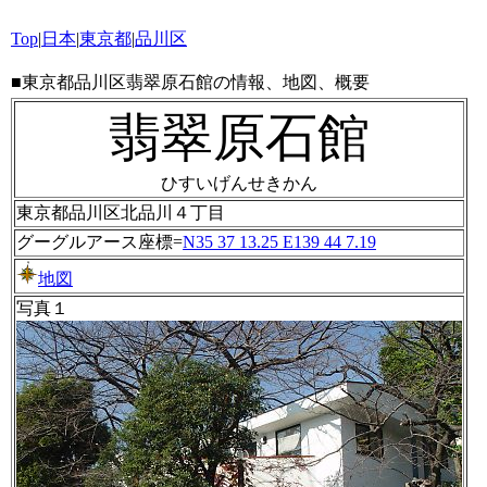
Top
|
日本
|
東京都
|
品川区
■東京都品川区翡翠原石館の情報、地図、概要
翡翠原石館
ひすいげんせきかん
東京都品川区北品川４丁目
グーグルアース座標=
N35 37 13.25 E139 44 7.19
地図
写真１