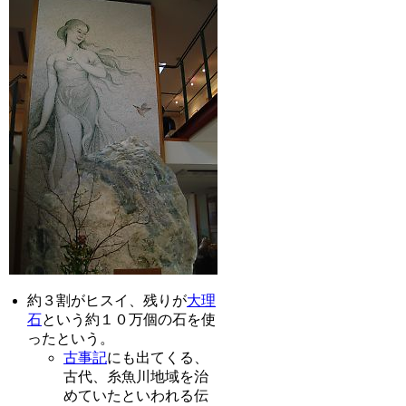
約３割がヒスイ、残りが
大理
石
という約１０万個の石を使
ったという。
古事記
にも出てくる、
古代、糸魚川地域を治
めていたといわれる伝