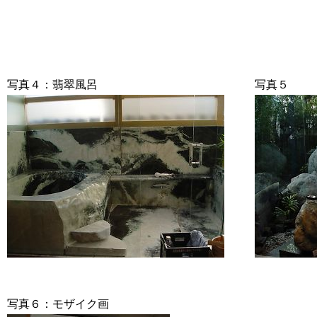
写真４：翡翠風呂
写真５
写真６：モザイク画