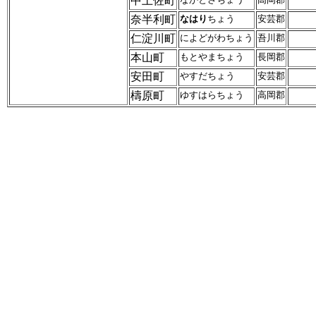
中土佐町
奈半利町
なはり
ちょう
安芸郡
仁淀川町
によどがわちょう
吾川郡
本山町
もとやまちょう
長岡郡
安田町
やすだちょう
安芸郡
檮原町
ゆすはらちょう
高岡郡