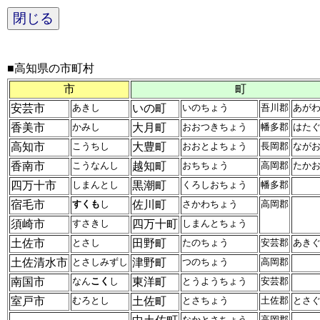
閉じる
■高知県の市町村
市
町
安芸市
あきし
いの町
いのちょう
吾川郡
あが
香美市
かみし
大月町
おおつきちょう
幡多郡
はた
高知市
こうちし
大豊町
おおとよちょう
長岡郡
なが
香南市
こうなんし
越知町
おちちょう
高岡郡
たか
四万十市
しまんとし
黒潮町
くろしおちょう
幡多郡
宿毛市
すくも
し
佐川町
さかわちょう
高岡郡
須崎市
すさきし
四万十町
しまんとちょう
土佐市
とさし
田野町
たのちょう
安芸郡
あき
土佐清水市
とさしみずし
津野町
つのちょう
高岡郡
南国市
なん
こく
し
東洋町
とうようちょう
安芸郡
室戸市
むろとし
土佐町
とさちょう
土佐郡
とさ
なかとさちょう
高岡郡