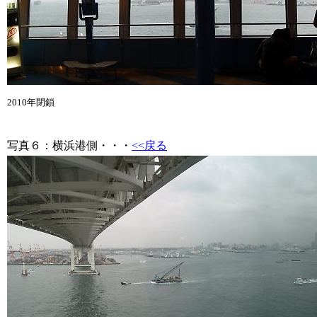
2010年閉鎖
写真６
：横浜港側・・・
<<戻る