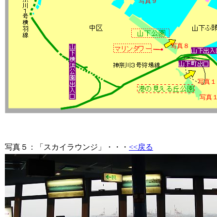
写真９
写真８
写真１
写真
写真５
：「スカイラウンジ」・・・
<<戻る