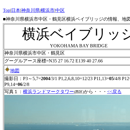
Top
|
日本
|
神奈川県
|
横浜市
|
中区
■神奈川県横浜市中区・鶴見区横浜ベイブリッジの情報、地
横浜ベイブリッ
YOKOHAMA BAY BRIDGE
神奈川県横浜市中区・鶴見区
グーグルアース座標=N35 27 16.72 E139 40 27.66
地図
撮影日：P3～5,7=
2004
/3/1 P1,2,6,8,10=12/23 P11,13=
05
/4/8 P12
P9,14=
06
/2/8
写真１
：
横浜ランドマークタワー
から・・・
<<戻る
(西区)