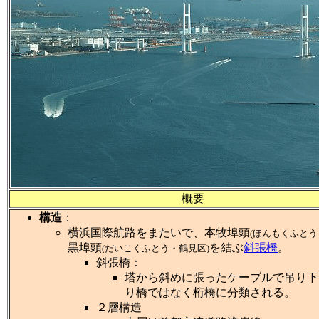
概要
構造
：
横浜国際航路をまたいで、本牧埠頭
(ほんもくふとう
黒埠頭
を結ぶ
斜張橋
。
(だいこくふとう・鶴見区)
斜張橋：
塔から斜めに張ったケーブルで吊り下
り橋ではなく桁橋に分類される。
２層構造