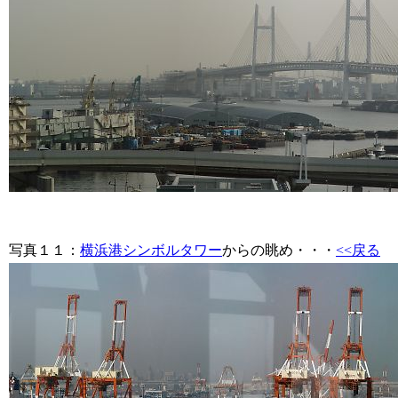
写真１１
：
横浜港シンボルタワー
からの眺め・・・
<<戻る