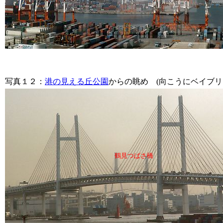
写真１２
：
港の見える丘公園
からの眺め (向こうにベイブ
鶴見つばさ橋