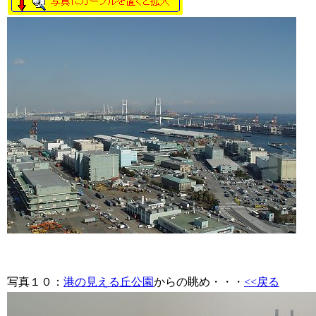
写真１０
：
港の見える丘公園
からの眺め・・・
<<戻る