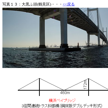
写真１３
：大黒ふ頭(鶴見区)・・・
<<戻る