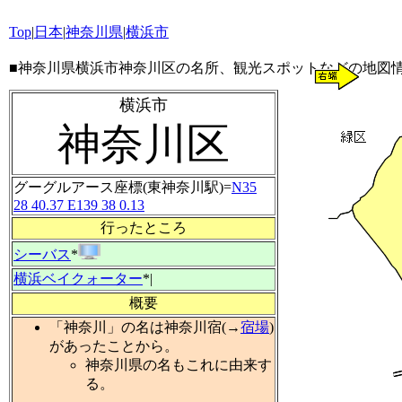
Top
|
日本
|
神奈川県
|
横浜市
■
神奈川県横浜市神奈川区の名所、観光スポットなどの地図
横浜市
神奈川区
グーグルアース座標(東神奈川駅)=
N35
28 40.37 E139 38 0.13
行ったところ
シーバス
*
横浜ベイクォーター
*|
概要
「神奈川」の名は神奈川宿(→
宿場
)
があったことから。
神奈川県の名もこれに由来す
る。