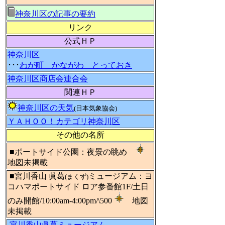
神奈川区の記事の要約
リンク
公式ＨＰ
神奈川区
･･･
わが町 かながわ とっておき
神奈川区商店会連合会
関連ＨＰ
神奈川区の天気
(日本気象協会)
ＹＡＨＯＯ！カテゴリ神奈川区
その他の名所
■ポートサイド公園：夜景の眺め
地図未掲載
■宮川香山 眞葛
ミュージアム：ヨ
(まくず)
コハマポートサイド ロア参番館1F/土日
のみ開館/10:00am-4:00pm/\500
地図
未掲載
宮川香山眞葛ミュージアム