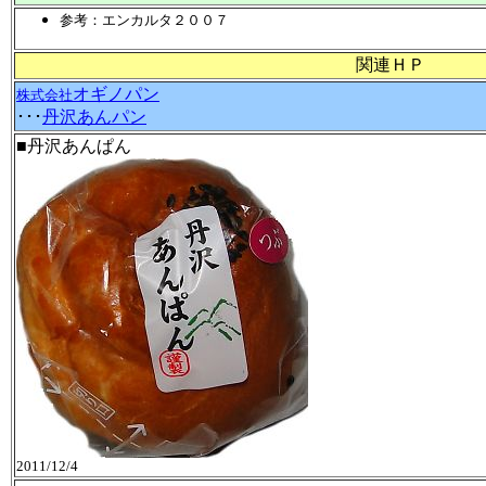
参考：エンカルタ２００７
関連ＨＰ
オギノパン
株式会社
･･･
丹沢あんパン
■丹沢あんぱん
2011/12/4