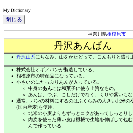
My Dictionary
閉じる
神奈川県
相模原市
丹沢あんぱん
丹沢山系
にちなみ、山をかたどって、こんもりと盛り
株式会社オギノパンが製造している。
相模原市の特産品になっている。
小さいのにたっぷりあんが入っている。
中身の
あんこ
は和菓子に使う上質なもの。
あんは、つぶ、こしだけでなく、くりや紫いもなど
通常、パンの材料にするのはふくらみの大きい北米の
(国内産麦)を使用。
北米の小麦よりもずっとコクがあってしっとりし
内麦を使った薄い皮は機械で生地を伸ばして包む
んで作っている。