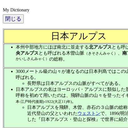
My Dictionary
閉じる
日本アルプス
本州中部地方にほぼ南北に並走する
北アルプス
とも呼
央アルプス
とも呼ばれる木曽山脈
、
南
（きそさんみゃく）
かいしさんみゃく）
の総称。
3000メートル級の山々が連なるのは日本列島ではこの
呼ばれる。
長野県は日本アルプスの山脈がすべてがある。
日本アルプスの名はヨーロッパ・アルプスに類似した
呼称を初めて用いたのは、飛騨山脈の山々を登ったイ
。
本-江戸時代後期)-1922(大正11)年)
日本アルプスを飛騨、木曽、赤石の３山脈の総称
近代登山の父といわれた
ウェストン
で、1896(
した『日本アルプス・登山と探検』で世界に紹介