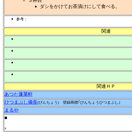
３杯目
ダシをかけてお茶漬けにして食べる。
参考：
関連
関連ＨＰ
あつた蓬莱軒
ひつまぶし備長
(びんちょう) 登録商標｢びんちょうひつまぶし｣
まるや
■
x