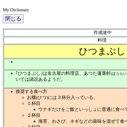
My Dictionary
閉じる
作成途中
料理
ひつまぶし
｢ひつまぶし｣は名古屋の料理店、あつた蓬莱軒
(ほうらい
いては諸説あるようだ。
推奨する食べ方
お櫃(ひつ)には３杯分入っている。
１杯目
ウナギだけをご飯といっしょに普通に食べ
２杯目
海苔、わさび、ネギなどの薬味を混ぜて食