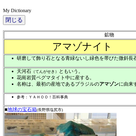
My Dictionary
閉じる
鉱物
アマゾナイト
研磨して飾り石となる青緑ないし緑色を帯びた微斜長
天河石
ともいう。
（てんがせき）
花崗岩質ペグマタイト中に産する。
名称は、最初の産地であるブラジルの
アマゾン
に由来
参考：ＹＡＨＯＯ！百科事典
■
地球の宝石箱
(長野県塩尻市)